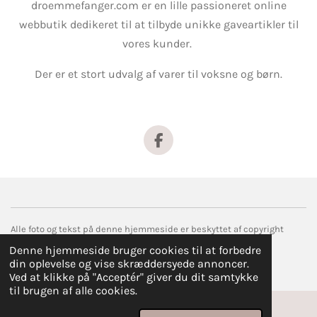
droemmefanger.com er en lille passioneret online
webbutik dedikeret til at tilbyde unikke gaveartikler til
vores kunder.
Der er et stort udvalg af varer til voksne og børn.
F
a
c
e
b
o
o
Alle foto og tekst på denne hjemmeside er beskyttet af copyright
k
© 2017 droemmefanger.com
Denne hjemmeside bruger cookies til at forbedre
Drevet af
Webador
din oplevelse og vise skræddersyede annoncer.
Ved at klikke på "Acceptér" giver du dit samtykke
til brugen af alle cookies.