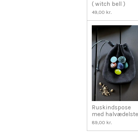
( witch bell )
49,00 kr.
Ruskindspose
med halvædelst
89,00 kr.