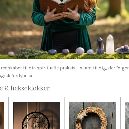
redskaber til din spirituelle praksis – skabt til dig, der følg
agisk fordybelse
 & hekseklokker.