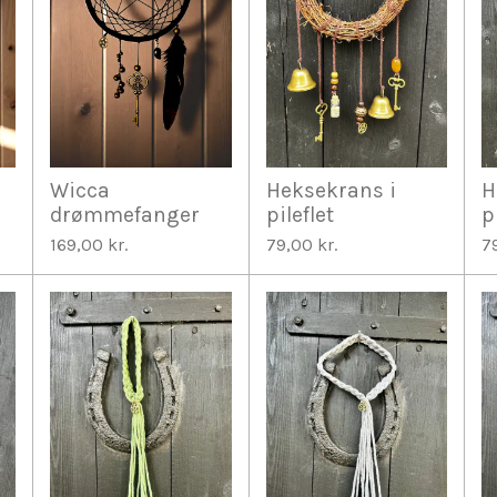
Wicca
Heksekrans i
H
drømmefanger
pileflet
p
169,00 kr.
79,00 kr.
7