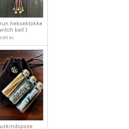
run hekseklokke
 witch bell )
9,00 kr.
uskindspose