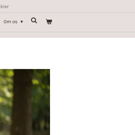
kler
Om os