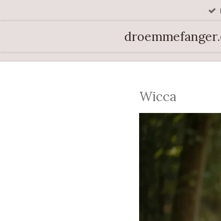
Spring
til
droemmefanger
hovedindhold
Wicca