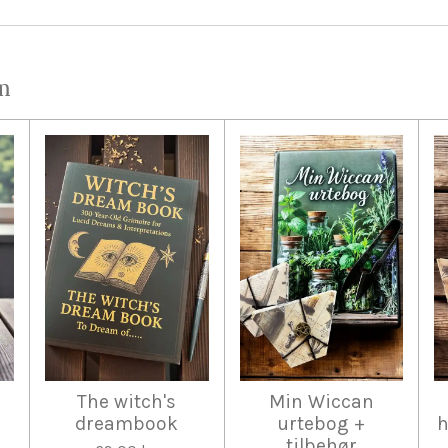
m
n
The witch's
Min Wiccan
dreambook
urtebog +
h
tilbehør