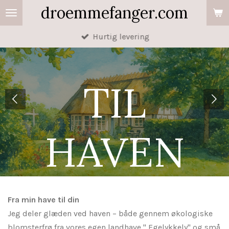
droemmefanger.com
Spring
til
Hurtig levering
hovedindhold
TIL
HAVEN
Fra min have til din
Jeg deler glæden ved haven – både gennem økologiske
blomsterfrø fra vores egen landhave " Egelykkely" og små