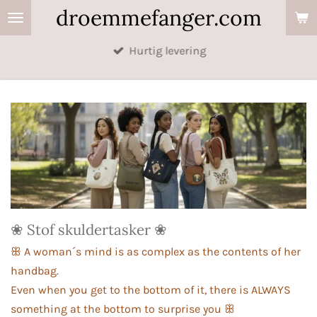
droemmefanger.com
Spring
til
Hurtig levering
hovedindhold
❀ Stof skuldertasker ❀
ꕥ A woman´s mind is as complex as the contents of her
handbag.
Even when you get to the bottom of it, there is ALWAYS
something at the bottom to surprise you ꕥ