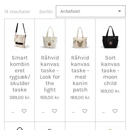
14 resultater
Sortér:
Smart
Råhvid
Råhvid
Sort
kombin
kanvas
kanvas
kanvas
eret
taske -
taske -
taske -
rygsæk/
Look for
med
moon
skulder
the
kanin
child
taske
light
patch
169,00 kr.
399,00 kr.
169,00 kr.
189,00 kr.
Tilføj til kurv
Tilføj til kurv
Tilføj til kurv
Tilføj til kurv