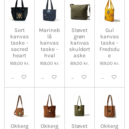
Sort
Marineb
Støvet
Gul
kanvas
lå
grøn
kanvas
taske -
kanvas
kanvas
taske -
sacred
taske -
skuldert
Fredsdu
heart
hval
aske
e
169,00 kr.
169,00 kr.
89,00 kr.
169,00 kr.
Tilføj til kurv
Tilføj til kurv
Tilføj til kurv
Tilføj til kurv
Okkerg
Okkerg
Støvet
Okkerg