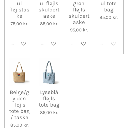
ul
ul fløjls
grøn
ul tote
fløjlstas
skuldert
fløjls
bag
ke
aske
skuldert
85,00 kr.
aske
75,00 kr.
85,00 kr.
95,00 kr.
Tilføj til kurv
Tilføj til kurv
Tilføj til kurv
Tilføj til kurv
Beige/g
Lyseblå
ylden
fløjls
fløjls
tote bag
tote bag
85,00 kr.
/ taske
85,00 kr.