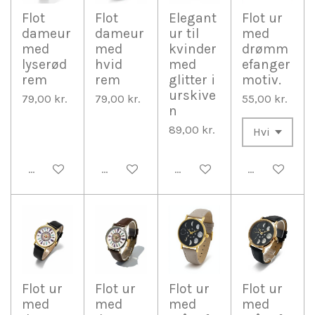
Flot
Flot
Elegant
Flot ur
dameur
dameur
ur til
med
med
med
kvinder
drømm
lyserød
hvid
med
efanger
rem
rem
glitter i
motiv.
urskive
79,00 kr.
79,00 kr.
55,00 kr.
n
89,00 kr.
Tilføj til kurv
Tilføj til kurv
Tilføj til kurv
Tilføj til kurv
Flot ur
Flot ur
Flot ur
Flot ur
med
med
med
med