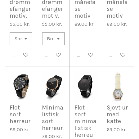
drømm
drømm
månefa
månefa
efanger
efanger
se
se
motiv.
motiv.
motiv
motiv
55,00 kr.
55,00 kr.
69,00 kr.
69,00 kr.
Tilføj til kurv
Tilføj til kurv
Tilføj til kurv
Tilføj til kurv
Flot
Minima
Flot
Sjovt ur
sort
listisk
sort
med
herreur
sort
minima
katte
herreur
listisk
89,00 kr.
69,00 kr.
herreur
79,00 kr.