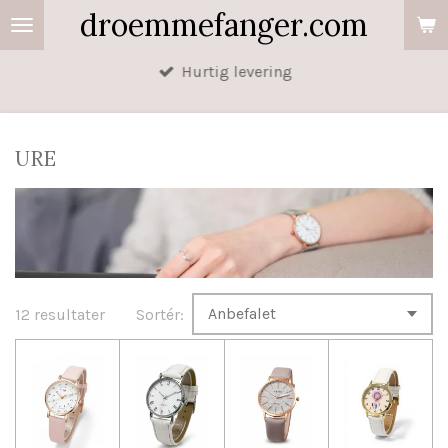
droemmefanger.com
Spring
til
Hurtig levering
hovedindhold
URE
12 resultater
Sortér: