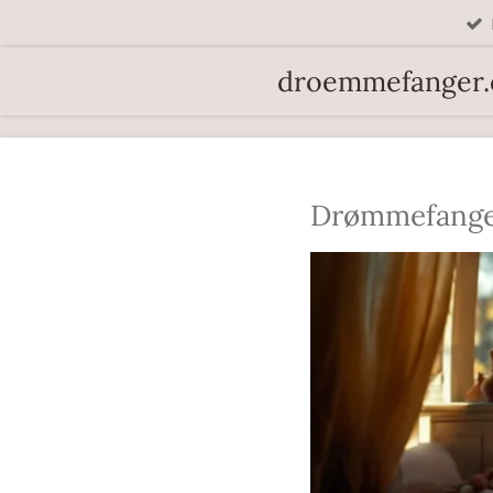
Spring
til
droemmefanger
hovedindhold
Drømmefange