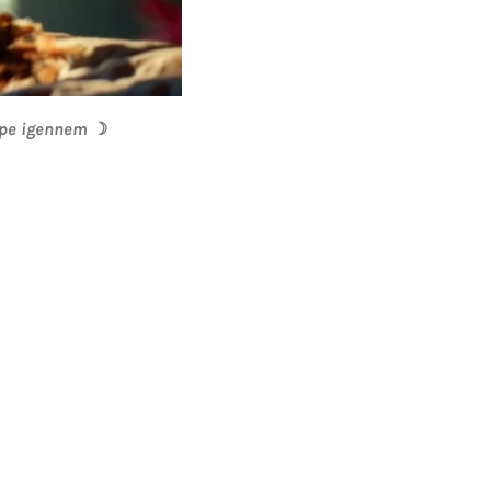
ippe igennem
☽