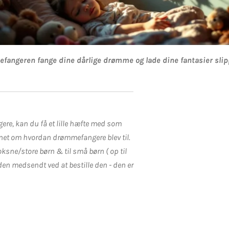
fangeren fange dine dårlige drømme ​og lade dine fantasier sl
re, kan du få et lille hæfte med som
net om hvordan drømmefangere blev til.
voksne/store børn & til små børn ( op til
å den medsendt ved at bestille den - den er