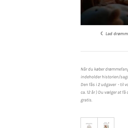
☾
Lad drømme
Når du køber drømmefange
indeholder historien/sag
Den fås i 2 udgaver - til 
ca. 12 år ) Du vælger at f
gratis.