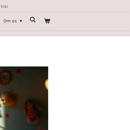
kler
Om os