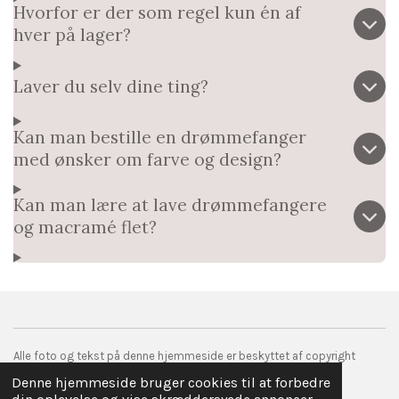
Hvorfor er der som regel kun én af
hver på lager?​
Laver du selv dine ting?
Kan man bestille en drømmefanger
med ønsker om farve og design?
Kan man lære at lave drømmefangere
og macramé flet?
Alle foto og tekst på denne hjemmeside er beskyttet af copyright
© 2017 droemmefanger.com
Denne hjemmeside bruger cookies til at forbedre
Drevet af
Webador