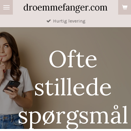
droemmefanger.com
Spring
til
Hurtig levering
hovedindhold
Ofte
stillede
spørgsmål