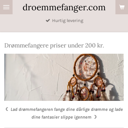
droemmefanger.com
Spring
til
Hurtig levering
hovedindhold
Drømmefangere priser under 200 kr.
☾
Lad drømmefangeren fange dine dårlige drømme ​og lade
dine fantasier slippe igennem
☽