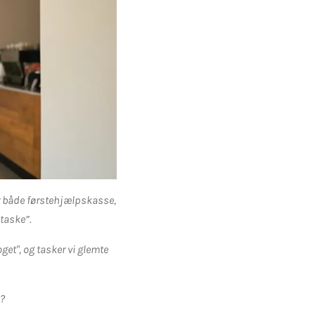
er både førstehjælpskasse,
taske”.
oget", og tasker vi glemte
l?