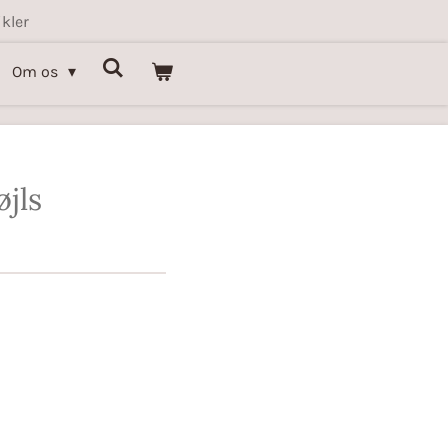
kler
Om os
øjls