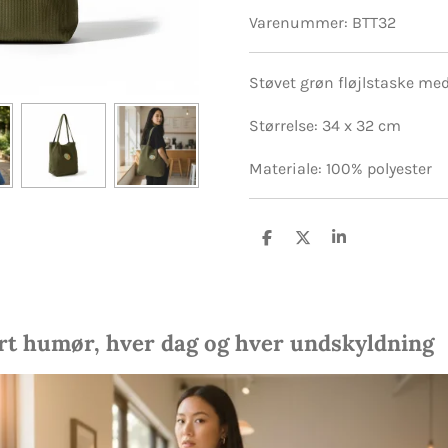
Varenummer:
BTT32
Støvet grøn fløjlstaske med
Størrelse: 34 x 32 cm
Materiale: 100% polyester
D
D
D
e
e
e
l
l
l
e
ert humør, hver dag og hver undskyldning