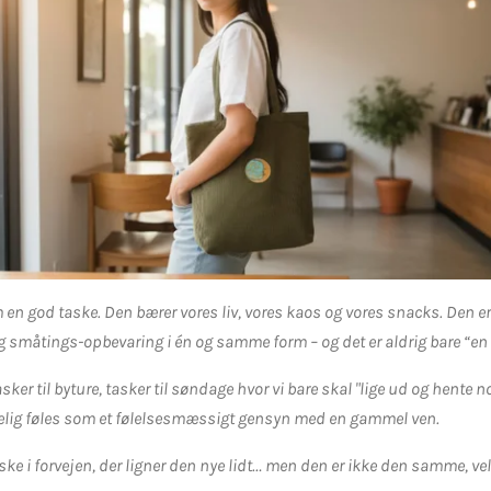
 en god taske. Den bærer vores liv, vores kaos og vores snacks. Den 
 småtings-opbevaring i én og samme form – og det er aldrig bare “en 
tasker til byture, tasker til søndage hvor vi bare skal "lige ud og hente n
lig føles som et følelsesmæssigt gensyn med en gammel ven.
ske i forvejen, der ligner den nye lidt… men den er ikke den samme, ve