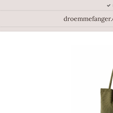
Spring
til
droemmefanger
hovedindhold