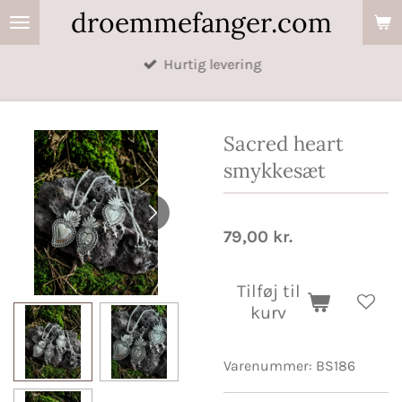
droemmefanger.com
Spring
til
Hurtig levering
hovedindhold
Sacred heart
smykkesæt
79,00 kr.
Tilføj til
kurv
Varenummer:
BS186