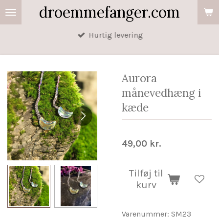
droemmefanger.com
Spring
til
Hurtig levering
hovedindhold
Aurora
månevedhæng i
kæde
49,00 kr.
Tilføj til
kurv
Varenummer:
SM23