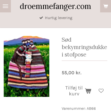
droemmefanger.com
Spring
til
Hurtig levering
hovedindhold
Sød
bekymringsdukke
i stofpose
55,00 kr.
Tilføj til
kurv
Varenummer:
AB66