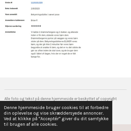
Alle foto og tekst på denne hjemmeside er beskyttet af copyright
© 2017 droemmefanger.com
Denne hjemmeside bruger cookies til at forbedre
Drevet af
Webador
din oplevelse og vise skræddersyede annoncer.
Ved at klikke på "Acceptér" giver du dit samtykke
til brugen af alle cookies.