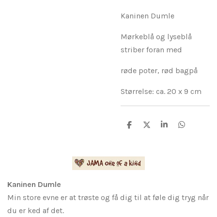
Kaninen Dumle
Mørkeblå og lyseblå
striber foran med
røde poter, rød bagpå
Størrelse: ca. 20 x 9 cm
D
D
D
D
e
e
e
e
l
l
l
l
e
e
Kaninen Dumle
Min store evne er at trøste og få dig til at føle dig tryg når
du er ked af det.