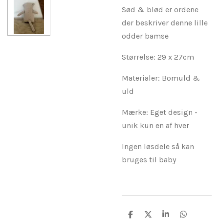
Sød & blød er ordene
der beskriver denne lille
odder bamse
Størrelse: 29 x 27cm
Materialer: Bomuld &
uld
Mærke: Eget design -
unik kun en af hver
Ingen løsdele så kan
bruges til baby
D
D
D
D