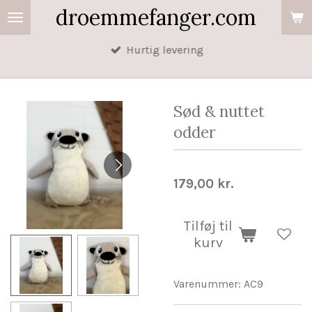
droemmefanger.com
Spring
til
Hurtig levering
hovedindhold
Sød & nuttet
odder
179,00 kr.
Tilføj til
kurv
Varenummer:
AC9