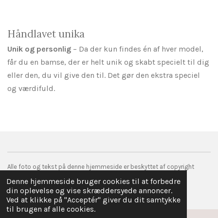
e
e
e
e
l
l
l
l
e
e
Håndlavet unika
Unik og personlig
– Da der kun findes én af hver model,
får du en bamse, der er helt unik og skabt specielt til dig
eller den, du vil give den til. Det gør den ekstra speciel
og værdifuld.
Alle foto og tekst på denne hjemmeside er beskyttet af copyright
© 2017 droemmefanger.com
Denne hjemmeside bruger cookies til at forbedre
Drevet af
Webador
din oplevelse og vise skræddersyede annoncer.
Ved at klikke på "Acceptér" giver du dit samtykke
til brugen af alle cookies.