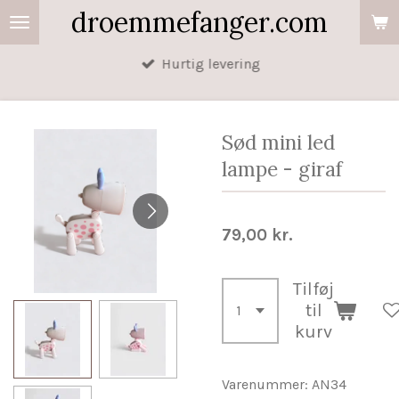
droemmefanger.com
Spring
til
Hurtig levering
hovedindhold
Sød mini led
lampe - giraf
79,00 kr.
Tilføj
til
kurv
Varenummer:
AN34