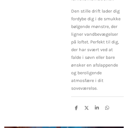
Den stille drift lader dig
fordybe dig i de smukke
bølgende mønstre, der
ligner vandbevægelser
på loftet. Perfekt til dig,
der har svært ved at
falde i søvn eller bare
ønsker en afslappende
og beroligende
atmosfære i dit
soveværelse.
D
D
D
D
e
e
e
e
l
l
l
l
e
e