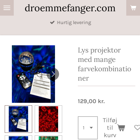
droemmefanger.com
Spring
til
Hurtig levering
hovedindhold
Lys projektor
med mange
farvekombinatio
ner
129,00 kr.
Tilføj
til
kurv