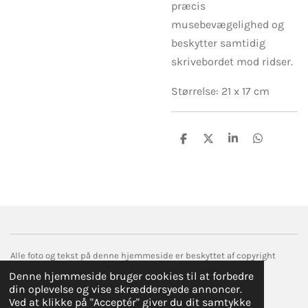
præcis
musebevægelighed og
beskytter samtidig
skrivebordet mod ridser.
Størrelse: 21 x 17 cm
D
D
D
D
e
e
e
e
l
l
l
l
e
e
Alle foto og tekst på denne hjemmeside er beskyttet af copyright
© 2017 droemmefanger.com
Denne hjemmeside bruger cookies til at forbedre
Drevet af
Webador
din oplevelse og vise skræddersyede annoncer.
Ved at klikke på "Acceptér" giver du dit samtykke