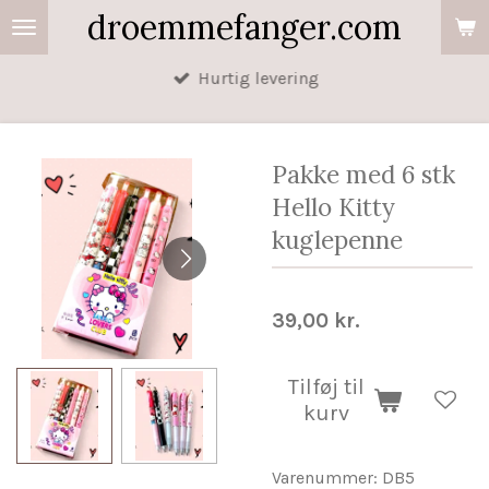
droemmefanger.com
Spring
til
Hurtig levering
hovedindhold
Pakke med 6 stk
Hello Kitty
kuglepenne
39,00 kr.
Tilføj til
kurv
Varenummer:
DB5