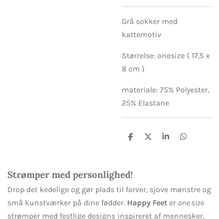
Grå sokker med
kattemotiv
Størrelse: onesize ( 17,5 x
8 cm )
materiale: 75% Polyester,
25% Elastane
D
D
D
D
e
e
e
e
l
l
l
l
e
e
Strømper med personlighed!
Drop det kedelige og gør plads til farver, sjove mønstre og
små kunstværker på dine fødder.
Happy Feet
er
one size
strømper med festlige designs inspireret af mennesker,