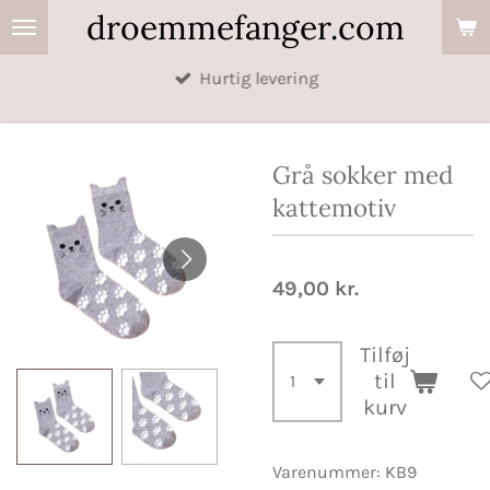
droemmefanger.com
Spring
til
Hurtig levering
hovedindhold
Grå sokker med
kattemotiv
49,00 kr.
Tilføj
til
kurv
Varenummer:
KB9