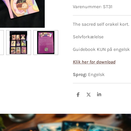
Varenummer:
ST31
The sacred self orakel kort.
Selvforkælelse
​Guidebook KUN på engelsk 
Klik her for download
Sprog:
Engelsk
D
D
D
e
e
e
l
l
l
e