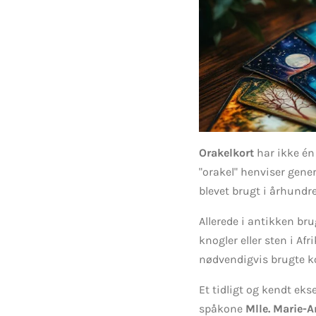
Orakelkort
har ikke én 
"orakel" henviser gener
blevet brugt i århundre
Allerede i antikken bru
knogler eller sten i A
nødvendigvis brugte ko
Et tidligt og kendt ek
spåkone
Mlle. Marie-