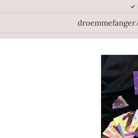
Spring
til
droemmefanger
hovedindhold