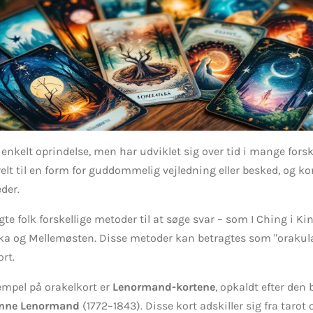
enkelt oprindelse, men har udviklet sig over tid i mange forsk
elt til en form for guddommelig vejledning eller besked, og ko
der.
gte folk forskellige metoder til at søge svar – som I Ching i Ki
frika og Mellemøsten. Disse metoder kan betragtes som "orakul
rt.
sempel på orakelkort er
Lenormand-kortene
, opkaldt efter den
Anne Lenormand
(1772–1843). Disse kort adskiller sig fra tarot o