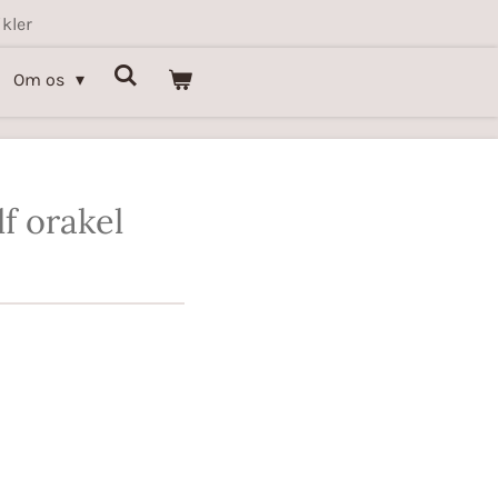
kler
Om os
f orakel