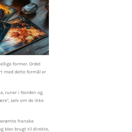
ellige former. Ordet
rt med dette formål er
na, runer i Norden og
ære", selv om de ikke
 berømte franske
g blev brugt til direkte,