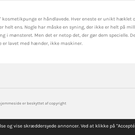
 kosmetikpunge er håndlavede. Hver eneste er unikt hæklet o
er helt ens. Nogle har måske en syning, der ikke er helt på mi
ng i mønsteret. Men det er netop det, der gør dem specielle. De
 er lavet med hænder, ikke maskiner.
 hjemmeside er beskyttet af copyright
se og vise skræddersyede annoncer. Ved at klikke på "Acceptér