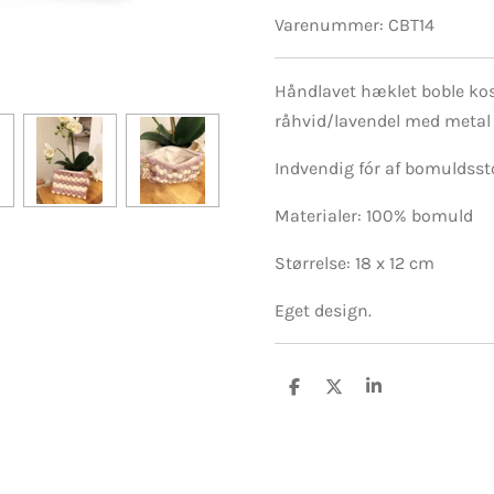
Varenummer:
CBT14
Håndlavet hæklet boble ko
råhvid/lavendel med metal
Indvendig fór af bomuldssto
Materialer: 100% bomuld
Størrelse: 18 x 12 cm
Eget design.
D
D
D
e
e
e
l
l
l
e