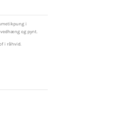
smetikpung i
 vedhæng og pynt.
f i råhvid.