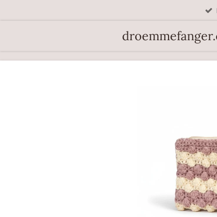
Spring
til
droemmefanger
hovedindhold