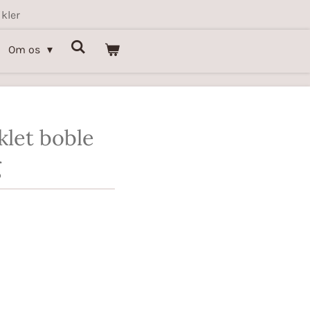
kler
Om os
let boble
g