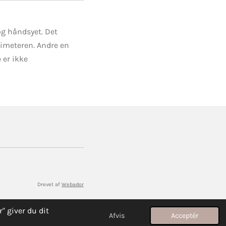
g håndsyet. Det
llimeteren. Andre en
 er ikke
Drevet af
Webador
" giver du dit
Afvis
Acceptér