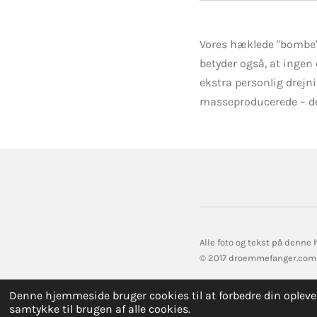
Vores hæklede "bombe"
betyder også, at ingen 
ekstra personlig drejni
masseproducerede – de
Alle foto og tekst på denne
© 2017 droemmefanger.com
Denne hjemmeside bruger cookies til at forbedre din oplevel
samtykke til brugen af alle cookies.