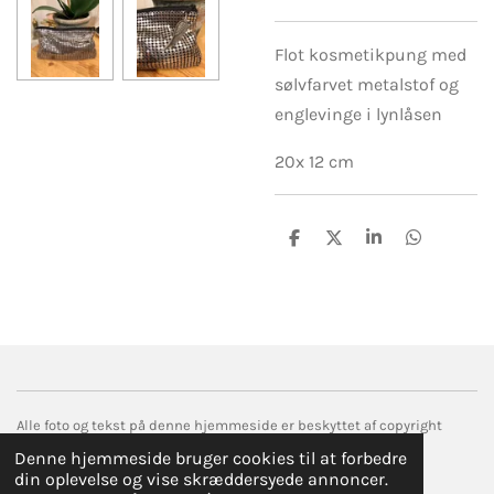
Flot kosmetikpung med
sølvfarvet metalstof og
englevinge i lynlåsen
20x 12 cm
D
D
D
D
e
e
e
e
l
l
l
l
e
e
Alle foto og tekst på denne hjemmeside er beskyttet af copyright
© 2017 droemmefanger.com
Denne hjemmeside bruger cookies til at forbedre
Drevet af
Webador
din oplevelse og vise skræddersyede annoncer.