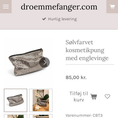
droemmefanger.com
Spring
til
Hurtig levering
hovedindhold
Sølvfarvet
kosmetikpung
med englevinge
85,00 kr.
Tilføj til
kurv
Varenummer:
CBT3