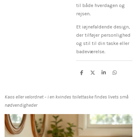
til både hverdagen og
rejsen.
Et iøjnefaldende design,
der tilføjer personlighed
og stil til din taske eller
badeværelse.
D
D
D
D
e
e
e
e
l
l
l
l
e
e
Kaos eller velordnet – i en kvindes toilettaske findes livets små
nødvendigheder