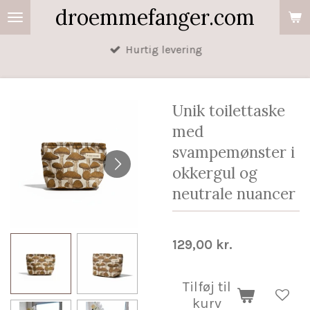
droemmefanger.com
Spring
til
Hurtig levering
hovedindhold
Unik toilettaske
med
svampemønster i
okkergul og
neutrale nuancer
129,00 kr.
Tilføj til
kurv