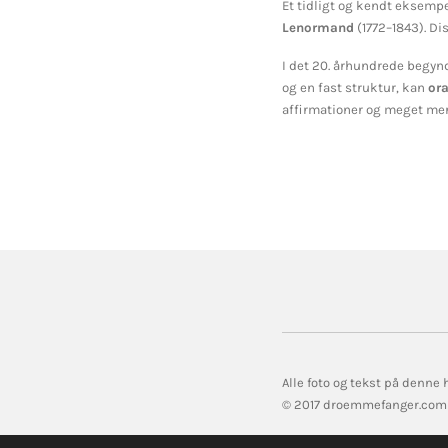
Et tidligt og kendt eksempe
Lenormand
(1772–1843). Dis
I det 20. århundrede begynd
og en fast struktur, kan
ora
affirmationer og meget mer
Alle foto og tekst på denne
© 2017 droemmefanger.com