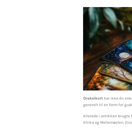
Orakelkort
har ikke én enke
generelt til en form for gu
Allerede i antikken brugte f
Afrika og Mellemøsten. Dis