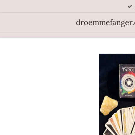
Spring
til
droemmefanger
hovedindhold