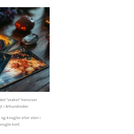
det "orakel" henviser
t i århundreder.
 og knogler eller sten i
rugte kort.