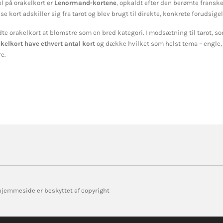
l på orakelkort er
Lenormand-kortene
, opkaldt efter den berømte frans
se kort adskiller sig fra tarot og blev brugt til direkte, konkrete forudsigel
te orakelkort at blomstre som en bred kategori. I modsætning til tarot, so
kelkort have ethvert antal kort
og dække hvilket som helst tema – engle, 
e.
 hjemmeside er beskyttet af copyright