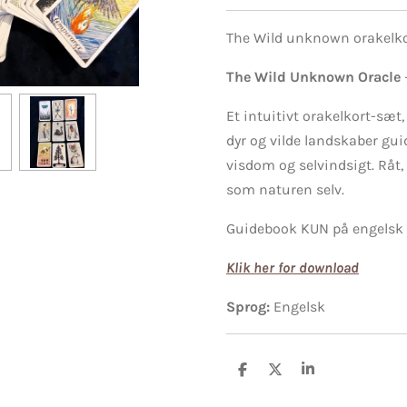
The Wild unknown orakelk
The Wild Unknown Oracle
Et intuitivt orakelkort-sæt
dyr og vilde landskaber guid
visdom og selvindsigt. Råt, 
som naturen selv.
Guidebook KUN på engelsk 
Klik her for download
Sprog:
Engelsk
D
D
D
e
e
e
l
l
l