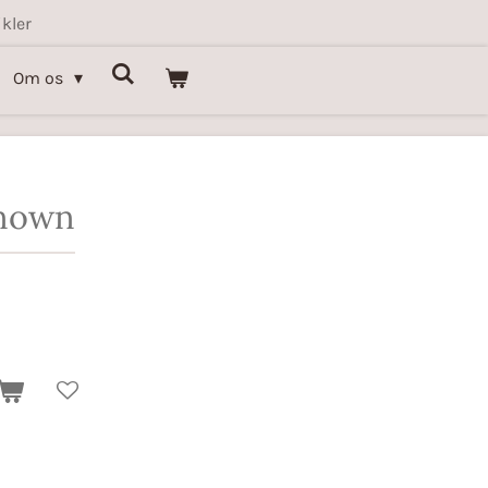
kler
Om os
known