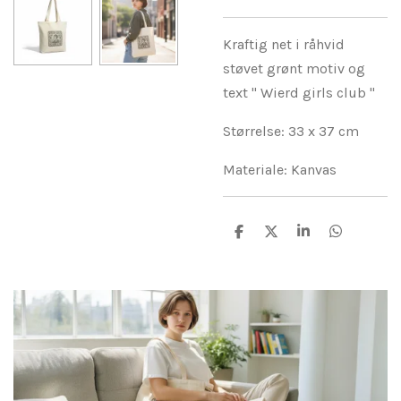
Kraftig net i råhvid
støvet grønt motiv og
text " Wierd girls club "
Størrelse: 33 x 37 cm
Materiale: Kanvas
D
D
D
D
e
e
e
e
l
l
l
l
e
e