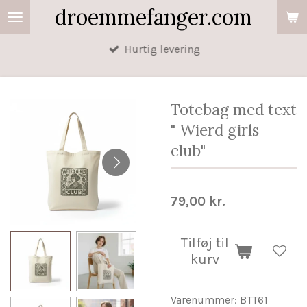
droemmefanger.com
Spring
til
Hurtig levering
hovedindhold
Totebag med text
" Wierd girls
club"
79,00 kr.
Tilføj til
kurv
Varenummer:
BTT61