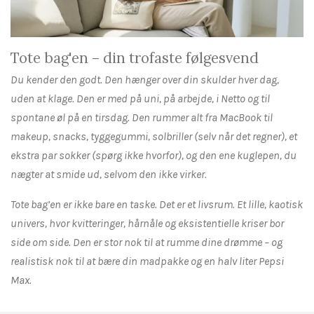
Tote bag'en – din trofaste følgesvend
Du kender den godt. Den hænger over din skulder hver dag,
uden at klage. Den er med på uni, på arbejde, i Netto og til
spontane øl på en tirsdag. Den rummer alt fra MacBook til
makeup, snacks, tyggegummi, solbriller (selv når det regner), et
ekstra par sokker (spørg ikke hvorfor), og den ene kuglepen, du
nægter at smide ud, selvom den ikke virker.
Tote bag’en er ikke bare en taske. Det er et livsrum. Et lille, kaotisk
univers, hvor kvitteringer, hårnåle og eksistentielle kriser bor
side om side. Den er stor nok til at rumme dine drømme – og
realistisk nok til at bære din madpakke og en halv liter Pepsi
Max.