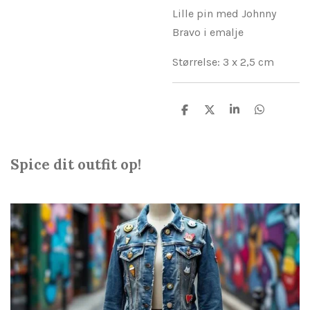
Lille pin med Johnny
Bravo i emalje
Størrelse: 3 x 2,5 cm
D
D
D
D
e
e
e
e
l
l
l
l
e
e
Spice dit outfit op!