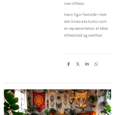
men tilfreds.
Hans figur fremstår i hele
den kinesiske kultur som
en repræsentation af både
tilfredshed og overflod.
D
D
D
D
e
e
e
e
l
l
l
l
e
e