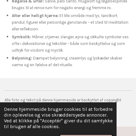
Røgelse & urter:
Salvie, palo santo, mugwort og røgelsespinde
bruges til at rense rum for negativ energi og fremme ro.
Alter eller helligt hjørne:
Et lille område med lys, tarotkort,
pendul, figurer eller personlige genstande – et sted til meditation
eller refleksion.
Symbolik:
Måner, stjerner, slanger, øjne og okkulte symboler ses
ofte i dekorationer og tekstiler – både som beskyttelse og som
udtryk for visdom og mystik.
Belysning:
Dæmpet belysning, stearinlys og lyskæder skaber
varme og en følelse af det rituelle.
Alle foto og tekst på denne hjemmeside er beskyttet af copyright
© 2017 droemmefanger.com
Denne hjemmeside bruger cookies til at forbedre
Drevet af
Webador
din oplevelse og vise skræddersyede annoncer.
Ved at klikke på "Acceptér" giver du dit samtykke
til brugen af alle cookies.