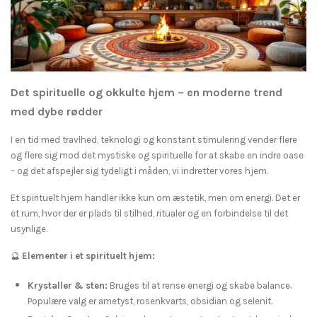
Det spirituelle og okkulte hjem – en moderne trend
med dybe rødder
I en tid med travlhed, teknologi og konstant stimulering vender flere
og flere sig mod det mystiske og spirituelle for at skabe en indre oase
– og det afspejler sig tydeligt i måden, vi indretter vores hjem.
Et spirituelt hjem handler ikke kun om æstetik, men om energi. Det er
et rum, hvor der er plads til stilhed, ritualer og en forbindelse til det
usynlige.
🔮
Elementer i et spirituelt hjem:
Krystaller & sten:
Bruges til at rense energi og skabe balance.
Populære valg er ametyst, rosenkvarts, obsidian og selenit.