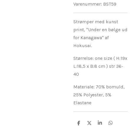
Varenummer:
BST59
Strømper med kunst
print,
"Under en bølge ud
for Kanagawa" af
Hokusai
.
Størrelse: one size ( H:19x
L:18,5 x B:8 cm ) str 36-
40
Materiale: 70% bomuld,
25% Polyester, 5%
Elastane
D
D
D
D
e
e
e
e