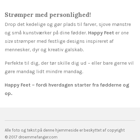
l
l
l
l
e
e
Strømper med personlighed!
Drop det kedelige og gør plads til farver, sjove mønstre
og små kunstværker på dine fødder.
Happy Feet
er
one
size
strømper med festlige designs inspireret af
mennesker, dyr og kreativ galskab.
Perfekte til dig, der tør skille dig ud – eller bare gerne vil
gøre mandag lidt mindre mandag.
Happy Feet – fordi hverdagen starter fra fødderne og
op.
Alle foto og tekst på denne hjemmeside er beskyttet af copyright
© 2017 droemmefanger.com