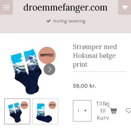
droemmefanger.com
Spring
til
Hurtig levering
hovedindhold
Strømper med
Hokusai bølge
print
59,00 kr.
Tilføj
til
kurv