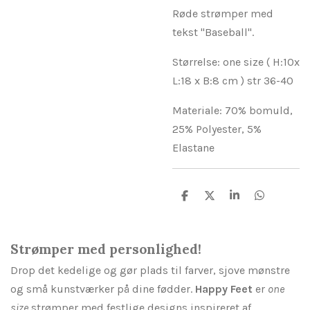
Røde strømper med
tekst "Baseball".
Størrelse: one size ( H:10x
L:18 x B:8 cm ) str 36-40
Materiale: 70% bomuld,
25% Polyester, 5%
Elastane
D
D
D
D
e
e
e
e
l
l
l
l
e
e
Strømper med personlighed!
Drop det kedelige og gør plads til farver, sjove mønstre
og små kunstværker på dine fødder.
Happy Feet
er
one
size
strømper med festlige designs inspireret af