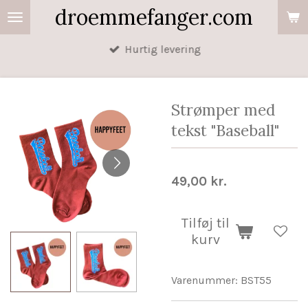
droemmefanger.com
Spring
til
Hurtig levering
hovedindhold
Strømper med
tekst "Baseball"
49,00 kr.
Tilføj til
kurv
Varenummer:
BST55