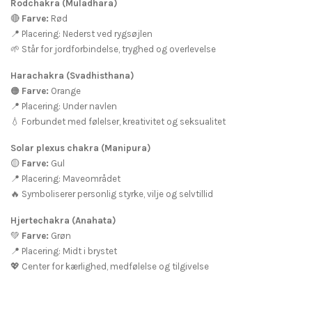
Rodchakra (Muladhara)
🔴
Farve:
Rød
📍 Placering: Nederst ved rygsøjlen
🌱 Står for jordforbindelse, tryghed og overlevelse
Harachakra (Svadhisthana)
🟠
Farve:
Orange
📍 Placering: Under navlen
💧 Forbundet med følelser, kreativitet og seksualitet
Solar plexus chakra (Manipura)
🟡
Farve:
Gul
📍 Placering: Maveområdet
🔥 Symboliserer personlig styrke, vilje og selvtillid
Hjertechakra (Anahata)
💚
Farve:
Grøn
📍 Placering: Midt i brystet
💖 Center for kærlighed, medfølelse og tilgivelse