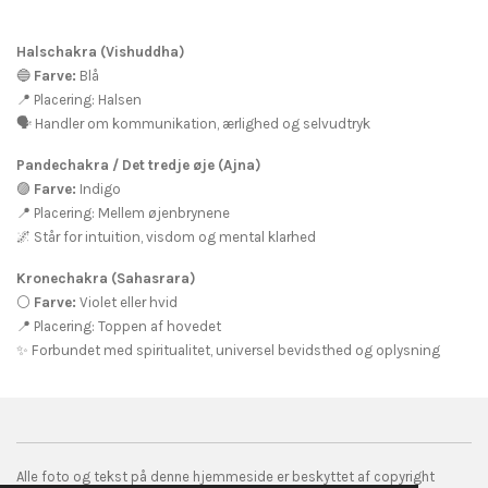
Halschakra (Vishuddha)
🔵
Farve:
Blå
📍 Placering: Halsen
🗣️ Handler om kommunikation, ærlighed og selvudtryk
Pandechakra / Det tredje øje (Ajna)
🟣
Farve:
Indigo
📍 Placering: Mellem øjenbrynene
🌌 Står for intuition, visdom og mental klarhed
Kronechakra (Sahasrara)
⚪
Farve:
Violet eller hvid
📍 Placering: Toppen af hovedet
✨ Forbundet med spiritualitet, universel bevidsthed og oplysning
Alle foto og tekst på denne hjemmeside er beskyttet af copyright