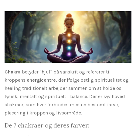
l
l
l
l
e
e
Chakra
betyder "hjul" på sanskrit og refererer til
kroppens
energicentre
, der ifølge østlig spiritualitet og
healing traditionelt arbejder sammen om at holde os
fysisk, mentalt og spirituelt i balance. Der er syv hoved
chakraer, som hver forbindes med en bestemt farve,
placering i kroppen og livsområde.
De 7 chakraer og deres farver: