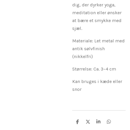
dig, der dyrker yoga,
meditation eller ønsker
at bære et smykke med
sjæl.
Materiale: Let metal med
antik sølvfinish
(nikkelfri)
Størrelse: Ca. 3–4 cm
Kan bruges i kæde eller
snor
D
D
D
D
e
e
e
e