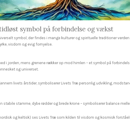
tidløst symbol på forbindelse og vækst
niverselt symbol, der findes i mange kulturer og spirituelle traditioner verde
tyrke, visdom og evig fornyelse.
ned i jorden, mens grenene rækker op mod himlen – et symbol på forbindels
ennesket og universet.
ennem livets årstider, symboliserer Livets Træ personlig udvikling, modstand
in stabile stamme, dybe rødder og brede krone – symboliserer balance melle
nordisk og keltisk) ses Livets Træ som kilden til visdom og kosmisk forståel