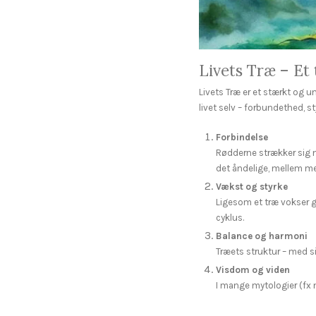
Livets Træ – Et 
Livets Træ er et stærkt og u
livet selv – forbundethed, s
Forbindelse
Rødderne strækker sig 
det åndelige, mellem m
Vækst og styrke
Ligesom et træ vokser g
cyklus.
Balance og harmoni
Træets struktur – med s
Visdom og viden
I mange mytologier (fx 