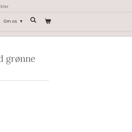
kler
Om os
d grønne