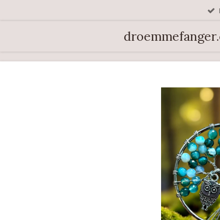
Spring
til
droemmefanger
hovedindhold