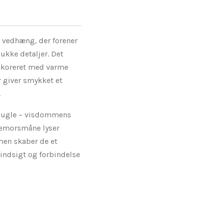
 vedhæng, der forener
kke detaljer. Det
dekoreret med varme
r giver smykket et
.
in ugle – visdommens
lemorsmåne lyser
men skaber de et
indsigt og forbindelse