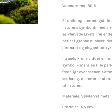
Varenummer:
BS18
Et unikt og stemningsfuldt
naturens symbolik med smu
sølvfarvede Livets Træ er 
perler i grønne nuancer, de
jordnært og elegant udtryk
I træets krone sidder en f
symbol – mens en lille per
fredeligt over scenen. Sam
vedhæng, der emmer af ro, 
til naturen.
Materiale: Sølvfarvet metal
Størrelse: 4,5 cm