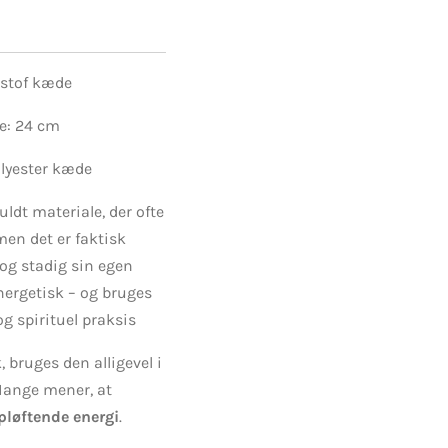
 stof kæde
de: 24 cm
olyester kæde
uldt materiale, der ofte
men det er faktisk
dog stadig sin egen
nergetisk – og bruges
og spirituel praksis
 bruges den alligevel i
 Mange mener, at
pløftende energi
.