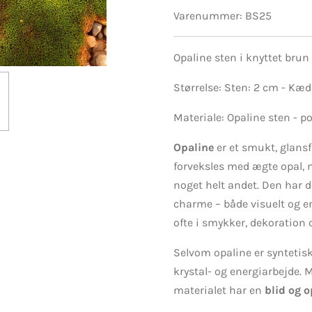
Varenummer:
BS25
Opaline sten i knyttet brun
Størrelse: Sten: 2 cm - Kæ
Materiale: Opaline sten - p
Opaline
er et smukt, glansf
forveksles med ægte opal, 
noget helt andet. Den har 
charme – både visuelt og e
ofte i smykker, dekoration 
Selvom opaline er syntetisk,
krystal- og energiarbejde.
materialet har en
blid og o