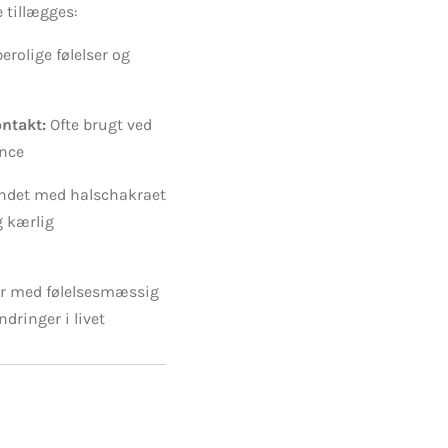
 tillægges:
erolige følelser og
ontakt:
Ofte brugt ved
ance
ndet med halschakraet
g kærlig
r med følelsesmæssig
ndringer i livet