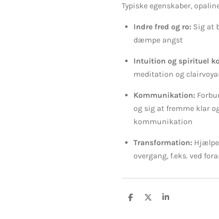
Typiske egenskaber, opaline
Indre fred og ro:
Sig at b
dæmpe angst
Intuition og spirituel k
meditation og clairvoy
Kommunikation:
Forbu
og sig at fremme klar o
kommunikation
Transformation:
Hjælpe
overgang, f.eks. ved fora
D
D
D
e
e
e
l
l
l