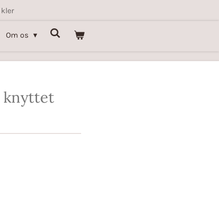
kler
Om os
 knyttet