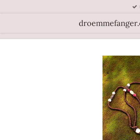
Spring
til
droemmefanger
hovedindhold