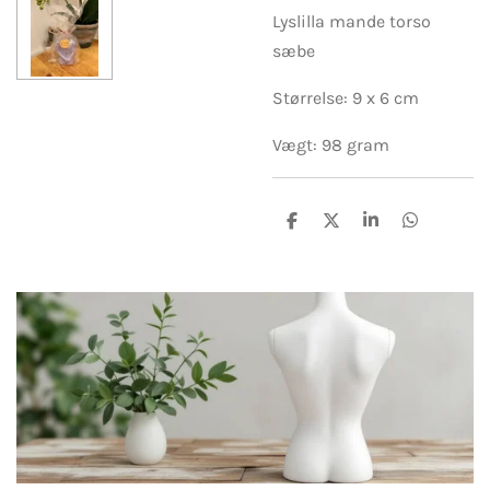
Lyslilla mande torso
sæbe
Størrelse: 9 x 6 cm
Vægt: 98 gram
D
D
D
D
e
e
e
e
l
l
l
l
e
e