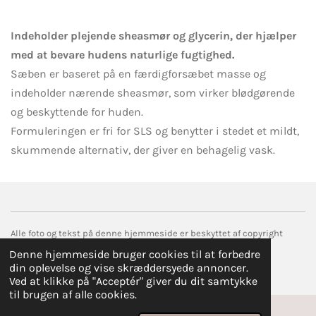
Indeholder plejende sheasmør og glycerin, der hjælper
med at bevare hudens naturlige fugtighed.
Sæben er baseret på en færdigforsæbet masse og
indeholder nærende sheasmør, som virker blødgørende
og beskyttende for huden.
Formuleringen er fri for SLS og benytter i stedet et mildt,
skummende alternativ, der giver en behagelig vask.
Alle foto og tekst på denne hjemmeside er beskyttet af copyright
© 2017 droemmefanger.com
Denne hjemmeside bruger cookies til at forbedre
Drevet af
Webador
din oplevelse og vise skræddersyede annoncer.
Ved at klikke på "Acceptér" giver du dit samtykke
til brugen af alle cookies.