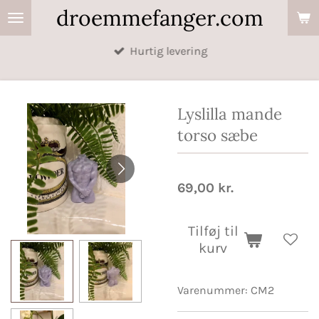
droemmefanger.com
Spring
til
Hurtig levering
hovedindhold
Lyslilla mande
torso sæbe
69,00 kr.
Tilføj til
kurv
Varenummer:
CM2