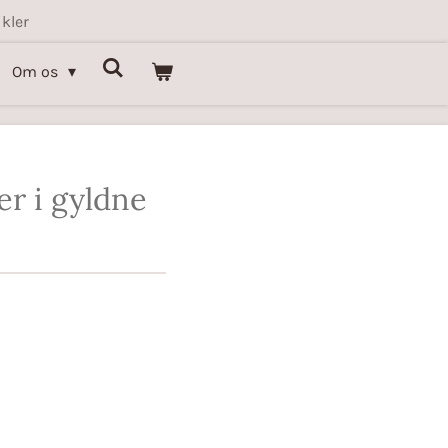
kler
Om os
er i gyldne