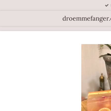
Spring
til
droemmefanger
hovedindhold