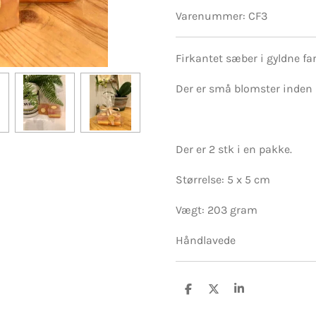
Varenummer:
CF3
Firkantet sæber i gyldne far
Der er små blomster inden 
Der er 2 stk i en pakke.
Størrelse: 5 x 5 cm
Vægt: 203 gram
Håndlavede
D
D
D
e
e
e
l
l
l