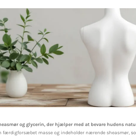
e
heasmør og glycerin, der hjælper med at bevare hudens natur
n færdigforsæbet masse og indeholder nærende sheasmør, so