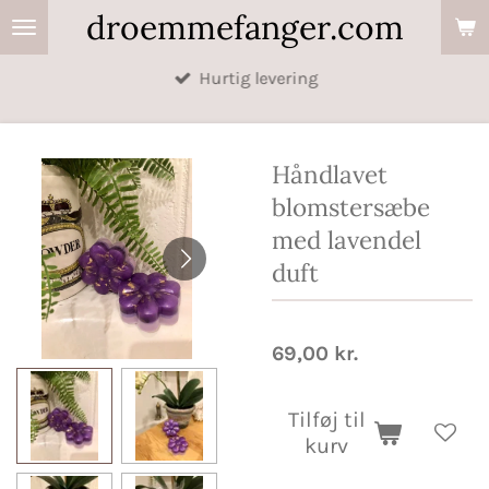
droemmefanger.com
Spring
til
Hurtig levering
hovedindhold
Håndlavet
blomstersæbe
med lavendel
duft
69,00 kr.
Tilføj til
kurv