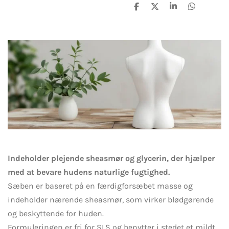
D
D
D
D
e
e
e
e
l
l
l
l
e
e
Indeholder plejende sheasmør og glycerin, der hjælper
med at bevare hudens naturlige fugtighed.
Sæben er baseret på en færdigforsæbet masse og
indeholder nærende sheasmør, som virker blødgørende
og beskyttende for huden.
Formuleringen er fri for SLS og benytter i stedet et mildt,