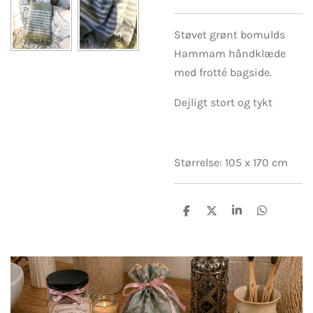
Støvet grønt bomulds
Hammam håndklæde
med frotté bagside.
Dejligt stort og tykt
Størrelse: 105 x 170 cm
D
D
D
D
e
e
e
e
l
l
l
l
e
e