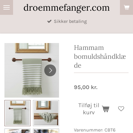
droemmefanger.com
Spring
til
Sikker betaling
hovedindhold
Hammam
bomuldshåndklæ
de
95,00 kr.
Tilføj til
kurv
Varenummer:
CBT6