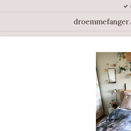
Spring
til
droemmefanger
hovedindhold