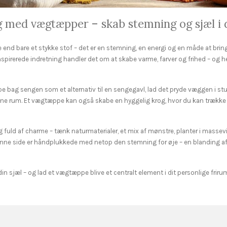
 med vægtæpper – skab stemning og sjæl i 
nd bare et stykke stof – det er en stemning, en energi og en måde at bring
nspirerede indretning handler det om at skabe varme, farver og frihed – og 
 bag sengen som et alternativ til en sengegavl, lad det pryde væggen i stu
bne rum. Et vægtæppe kan også skabe en hyggelig krog, hvor du kan trække d
g fuld af charme – tænk naturmaterialer, et mix af mønstre, planter i massev
nne side er håndplukkede med netop den stemning for øje – en blanding af
din sjæl – og lad et vægtæppe blive et centralt element i dit personlige friru