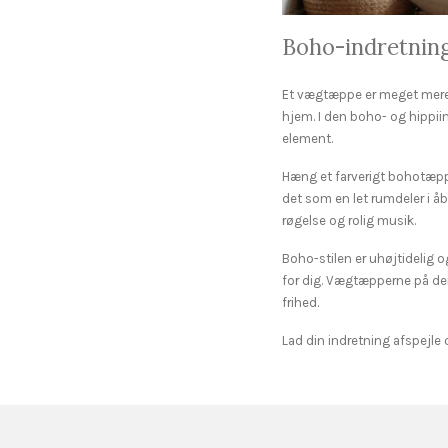
Boho-indretning
Et vægtæppe er meget mere e
hjem. I den boho- og hippii
element.
Hæng et farverigt bohotæppe
det som en let rumdeler i å
røgelse og rolig musik.
Boho-stilen er uhøjtidelig o
for dig. Vægtæpperne på de
frihed.
Lad din indretning afspejle 