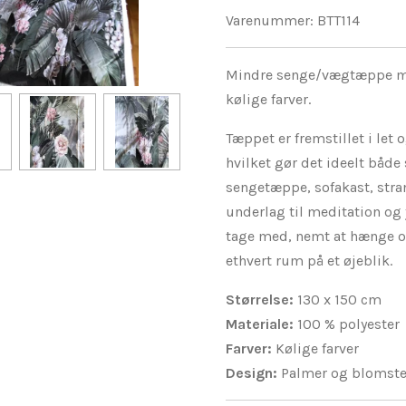
Varenummer:
BTT114
Mindre senge/vægtæppe me
kølige farver.
Tæppet er fremstillet i let 
hvilket gør det ideelt båd
sengetæppe, sofakast, stra
underlag til meditation og 
tage med, nemt at hænge op
ethvert rum på et øjeblik.
Størrelse:
130 x 150 cm
Materiale:
100 % polyester
Farver:
Kølige farver
Design:
Palmer og blomste