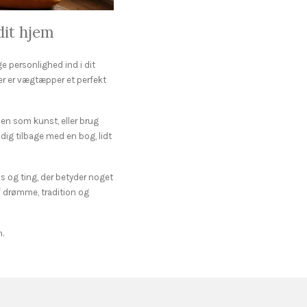
dit hjem
e personlighed ind i dit
her er vægtæpper et perfekt
en som kunst, eller brug
ig tilbage med en bog, lidt
is og ting, der betyder noget
 drømme, tradition og
m.