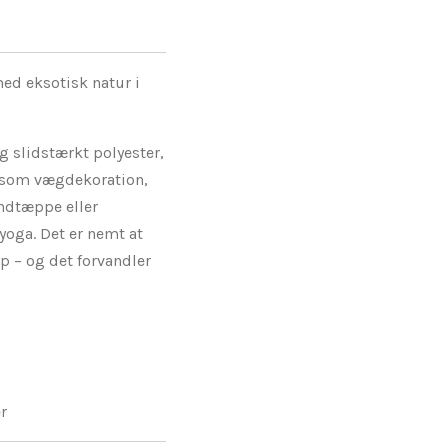
d eksotisk natur i
og slidstærkt polyester,
e som vægdekoration,
ndtæppe eller
yoga. Det er nemt at
 – og det forvandler
r