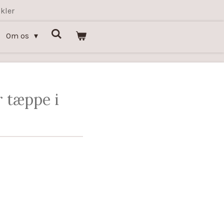
kler
Om os
r tæppe i