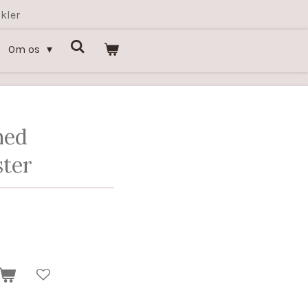
kler
Om os
med
ter