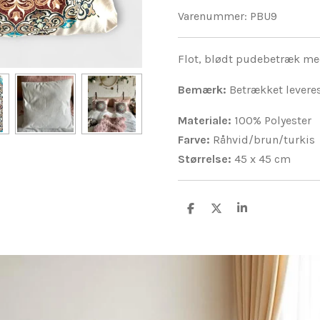
Varenummer:
PBU9
Flot, blødt pudebetræk m
Bemærk:
Betrækket leveres
Materiale:
100% Polyester
Farve:
Råhvid/brun/turkis
Størrelse:
45 x 45 cm
D
D
D
e
e
e
l
l
l
e