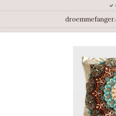
Spring
til
droemmefanger
hovedindhold