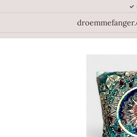
Spring
til
droemmefanger
hovedindhold