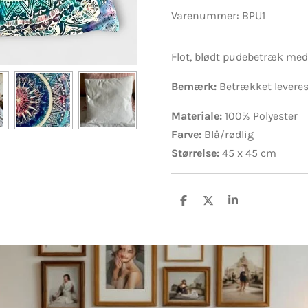
Varenummer:
BPU1
Flot, blødt pudebetræk me
Bemærk:
Betrækket leveres
Materiale:
100% Polyester
Farve:
Blå/rødlig
Størrelse:
45 x 45 cm
D
D
D
e
e
e
l
l
l
e