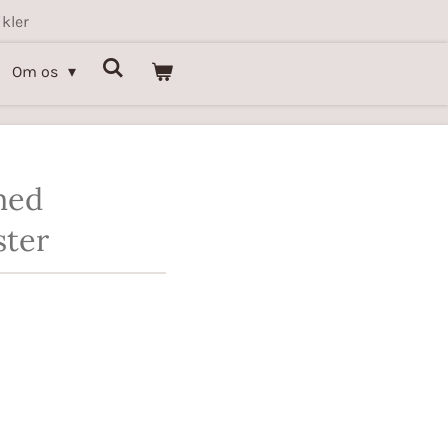
kler
Om os
med
ter