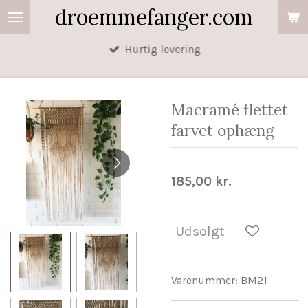
droemmefanger.com
Spring
til
Hurtig levering
hovedindhold
Macramé flettet
farvet ophæng
185,00 kr.
Udsolgt
Varenummer:
BM21