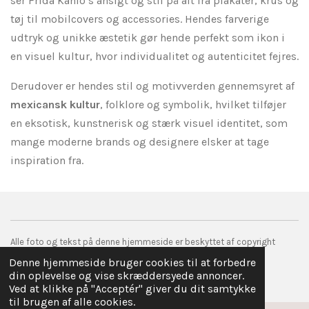
ser Frida Kahlo’s ansigt og stil på alt fra plakater, krus og
tøj til mobilcovers og accessories. Hendes farverige
udtryk og unikke æstetik gør hende perfekt som ikon i
en visuel kultur, hvor individualitet og autenticitet fejres.
Derudover er hendes stil og motivverden gennemsyret af
mexicansk kultur
, folklore og symbolik, hvilket tilføjer
en eksotisk, kunstnerisk og stærk visuel identitet, som
mange moderne brands og designere elsker at tage
inspiration fra.
Alle foto og tekst på denne hjemmeside er beskyttet af copyright
© 2017 droemmefanger.com
Denne hjemmeside bruger cookies til at forbedre
Drevet af
Webador
din oplevelse og vise skræddersyede annoncer.
Ved at klikke på "Acceptér" giver du dit samtykke
til brugen af alle cookies.