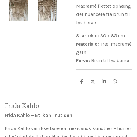
​Macramé flettet ophæng
der nuancere fra brun til
lys beige.
Størrelse:
30 x 85 cm
Materiale:
Træ, macramé
garn
Farve:
Brun til lys beige
D
D
D
D
e
e
e
e
l
l
l
l
e
e
Frida Kahlo
Frida Kahlo – Et ikon i nutiden
Frida Kahlo var ikke bare en mexicansk kunstner – hun er
i dag et globalt ikon. Hendes liv og kunst har inspireret