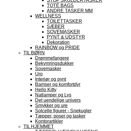
STOF SKULDERTASKER
TOTÉ BAGS
ANDRE TASKER MM
WELLNESS
TOILETTASKER
SÆBER
SOVEMASKER
PYNT & UDSTYR
Dekoration
RAINBOW og PRIDE
TIL BØRN
Drømmefangere
Bekymringsdukker
Sovemasker
Uro
Interiør og pynt
Bamser og komfortdyr
Hello Kitty
Natlamper og Lys
Det uendelige univers
Smykker og ure
Solcelle figurer - Snekugler
Tæpper, poser og tasker
Kontorartikler
TIL HJEMMET