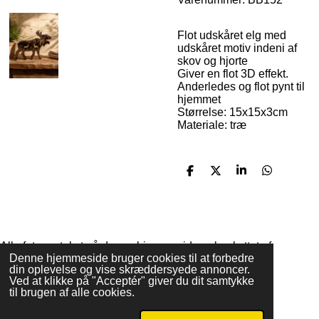
Flot udskåret elg med
udskåret motiv indeni af
skov og hjorte
Giver en flot 3D effekt.
Anderledes og flot pynt til
hjemmet
Størrelse: 15x15x3cm
Materiale: træ
D
D
D
D
e
e
e
e
l
l
l
l
e
e
Alle foto og tekst på denne hjemmeside er beskyttet af
Denne hjemmeside bruger cookies til at forbedre
copyright
din oplevelse og vise skræddersyede annoncer.
© 2017 droemmefanger.com
Ved at klikke på "Acceptér" giver du dit samtykke
Drevet af
Webador
til brugen af alle cookies.