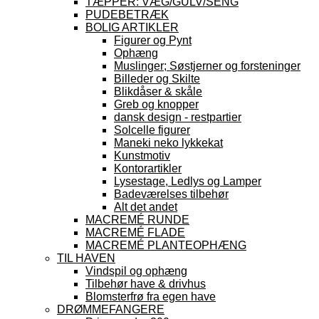
TÆPPER: VÆG/GULV/SENG
PUDEBETRÆK
BOLIG ARTIKLER
Figurer og Pynt
Ophæng
Muslinger; Søstjerner og forsteninger
Billeder og Skilte
Blikdåser & skåle
Greb og knopper
dansk design - restpartier
Solcelle figurer
Maneki neko lykkekat
Kunstmotiv
Kontorartikler
Lysestage, Ledlys og Lamper
Badeværelses tilbehør
Alt det andet
MACREMÉ RUNDE
MACREMÉ FLADE
MACREMÉ PLANTEOPHÆNG
TIL HAVEN
Vindspil og ophæng
Tilbehør have & drivhus
Blomsterfrø fra egen have
DRØMMEFANGERE