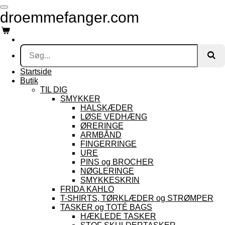
Spring
droemmefanger.com
til
hovedindhold
Startside
Butik
TIL DIG
SMYKKER
HALSKÆDER
LØSE VEDHÆNG
ØRERINGE
ARMBÅND
FINGERRINGE
URE
PINS og BROCHER
NØGLERINGE
SMYKKESKRIN
FRIDA KAHLO
T-SHIRTS, TØRKLÆDER og STRØMPER
TASKER og TOTÉ BAGS
HÆKLEDE TASKER