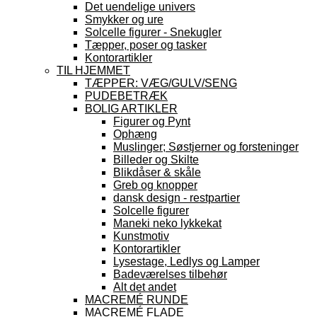
Det uendelige univers
Smykker og ure
Solcelle figurer - Snekugler
Tæpper, poser og tasker
Kontorartikler
TIL HJEMMET
TÆPPER: VÆG/GULV/SENG
PUDEBETRÆK
BOLIG ARTIKLER
Figurer og Pynt
Ophæng
Muslinger; Søstjerner og forsteninger
Billeder og Skilte
Blikdåser & skåle
Greb og knopper
dansk design - restpartier
Solcelle figurer
Maneki neko lykkekat
Kunstmotiv
Kontorartikler
Lysestage, Ledlys og Lamper
Badeværelses tilbehør
Alt det andet
MACREMÉ RUNDE
MACREMÉ FLADE