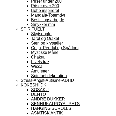
Priser under 200
Priser over 200
Boho inspireret
Mandala-Totemdyr
Bestillingsarbejde
Smykker mm
SPIRITUELT
Skytsengle
Tarot og Orakel
Sten og krystaller
Ouija, Pendul og Spådom
Mystiske Måne
Chakra
Livets træ
Wicca
Amuletter
Spirituel dekoration
Stress-Angst-Autisme-ADHD
KOKESHI.DK
SOSAKU
DENTO
ANDRE DUKKER
SENHUKAI ROYAL PETS
HANGING SCROLLS
ASIATISK ANTIK