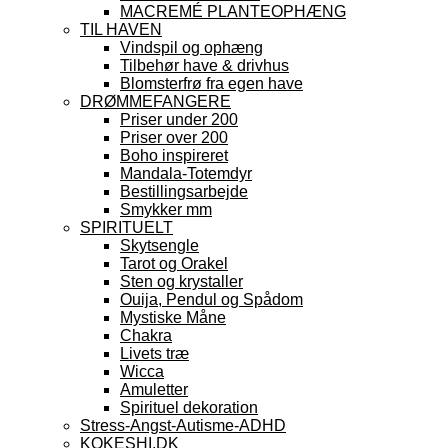
MACREMÉ PLANTEOPHÆNG
TIL HAVEN
Vindspil og ophæng
Tilbehør have & drivhus
Blomsterfrø fra egen have
DRØMMEFANGERE
Priser under 200
Priser over 200
Boho inspireret
Mandala-Totemdyr
Bestillingsarbejde
Smykker mm
SPIRITUELT
Skytsengle
Tarot og Orakel
Sten og krystaller
Ouija, Pendul og Spådom
Mystiske Måne
Chakra
Livets træ
Wicca
Amuletter
Spirituel dekoration
Stress-Angst-Autisme-ADHD
KOKESHI.DK