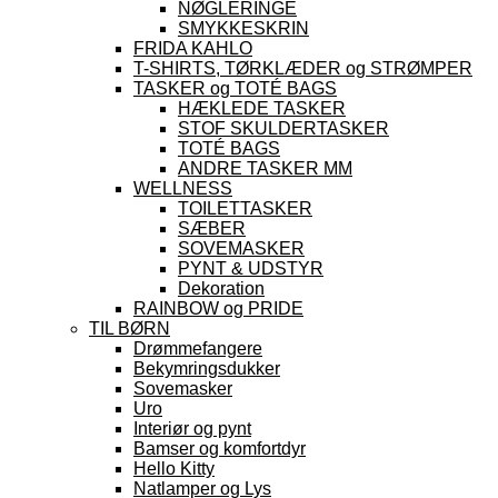
NØGLERINGE
SMYKKESKRIN
FRIDA KAHLO
T-SHIRTS, TØRKLÆDER og STRØMPER
TASKER og TOTÉ BAGS
HÆKLEDE TASKER
STOF SKULDERTASKER
TOTÉ BAGS
ANDRE TASKER MM
WELLNESS
TOILETTASKER
SÆBER
SOVEMASKER
PYNT & UDSTYR
Dekoration
RAINBOW og PRIDE
TIL BØRN
Drømmefangere
Bekymringsdukker
Sovemasker
Uro
Interiør og pynt
Bamser og komfortdyr
Hello Kitty
Natlamper og Lys