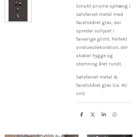
Smukt prisme ophæng i
sølvfarvet metal med
facetskåret glas, der
spreder sollyset i
farverige glimt. Perfekt
vinduesdekoration, der
skaber hygge og
stemning året rundt.
Sølvfarvet metal &
facetskåret glas (ca. 40
cm)
D
D
D
D
e
e
e
e
l
l
l
l
e
e