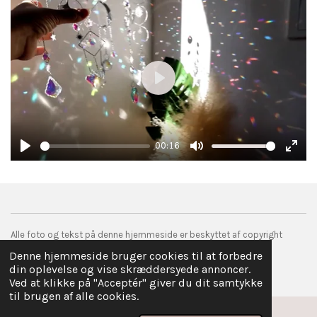
P
l
a
00:16
y
P
M
E
l
u
n
a
t
t
y
e
e
Alle foto og tekst på denne hjemmeside er beskyttet af copyright
r
© 2017 droemmefanger.com
Denne hjemmeside bruger cookies til at forbedre
f
Drevet af
Webador
din oplevelse og vise skræddersyede annoncer.
u
Ved at klikke på "Acceptér" giver du dit samtykke
l
til brugen af alle cookies.
l