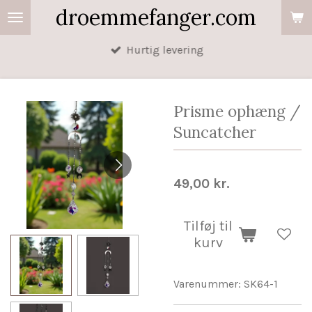
droemmefanger.com
Spring
til
Hurtig levering
hovedindhold
Prisme ophæng /
Suncatcher
49,00 kr.
Tilføj til
kurv
Varenummer:
SK64-1