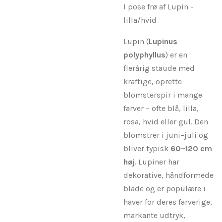
I pose frø af Lupin -
lilla/hvid
Lupin (
Lupinus
polyphyllus
) er en
flerårig staude med
kraftige, oprette
blomsterspir i mange
farver – ofte blå, lilla,
rosa, hvid eller gul. Den
blomstrer i juni–juli og
bliver typisk
60–120 cm
høj
. Lupiner har
dekorative, håndformede
blade og er populære i
haver for deres farverige,
markante udtryk,