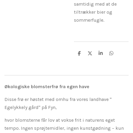
samtidig med at de
tiltrækker bier og
sommerfugle.
D
D
D
D
e
e
e
e
l
l
l
l
e
e
Økologiske blomsterfrø fra egen have
Disse frø er høstet med omhu fra vores landhave "
Egelykkely gård" på Fyn,
hvor blomsterne får lov at vokse frit i naturens eget
tempo. Ingen sprøjtemidler, ingen kunstgødning – kun