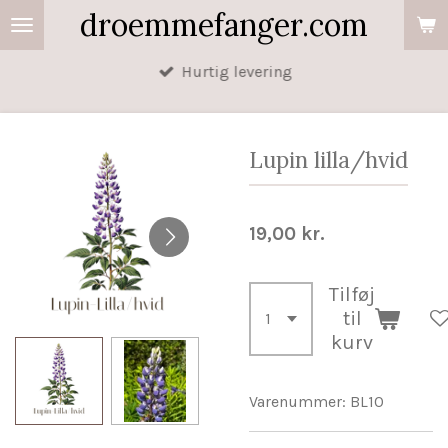
droemmefanger.com
Spring
til
Hurtig levering
hovedindhold
Lupin lilla/hvid
19,00 kr.
Tilføj
til
kurv
Varenummer:
BL10