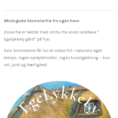
l
l
l
l
e
e
Økologiske blomsterfrø fra egen have
Disse frø er høstet med omhu fra vores landhave "
Egelykkely gård" på Fyn,
hvor blomsterne får lov at vokse frit i naturens eget
tempo. Ingen sprøjtemidler, ingen kunstgødning – kun
sol, jord og kærlighed.