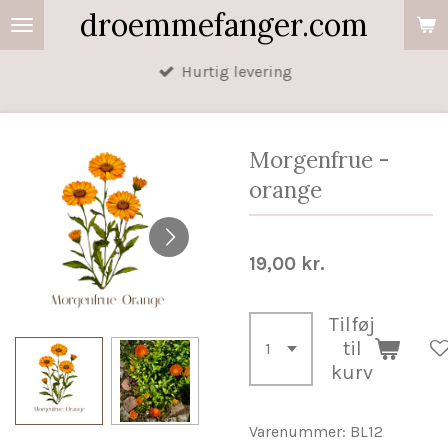
droemmefanger.com
Spring
til
Hurtig levering
hovedindhold
Morgenfrue -
orange
19,00 kr.
Tilføj
til
kurv
Varenummer:
BL12