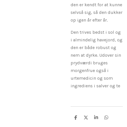
den er kendt for at kunne
selvså sig, så den dukker
op igen år efter år.
Den trives bedst i sol og
i almindelig havejord, og
den er både robust og
nem at dyrke. Udover sin
prydværdi bruges
morgenfrue også i
urtemedicin og som
ingrediens i salver og te
D
D
D
D
e
e
e
e