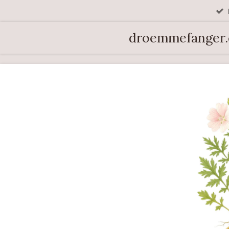
Spring
til
droemmefanger
hovedindhold