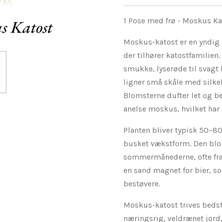
1 Pose med frø - Moskus Ka
Moskus-katost er en yndig
der tilhører katostfamilien
smukke, lyserøde til svagt 
ligner små skåle med silke
Blomsterne dufter let og b
anelse moskus, hvilket har 
Planten bliver typisk 50–8
busket vækstform. Den blom
sommermånederne, ofte fra 
en sand magnet for bier, 
bestøvere.
Moskus-katost trives bedst 
næringsrig, veldrænet jord