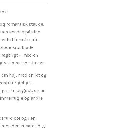
tost
 og romantisk staude,
. Den kendes på sine
hvide blomster, der
bløde kronblade.
ehageligt – med en
givet planten sit navn.
0 cm høj, med en let og
strer rigeligt i
juni til august, og er
sommerfugle og andre
i fuld sol og i en
, men den er samtidig