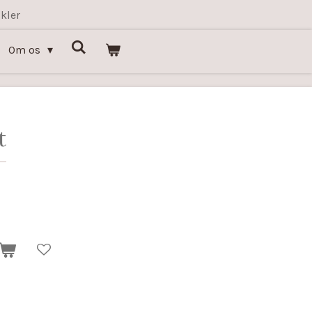
kler
Om os
t