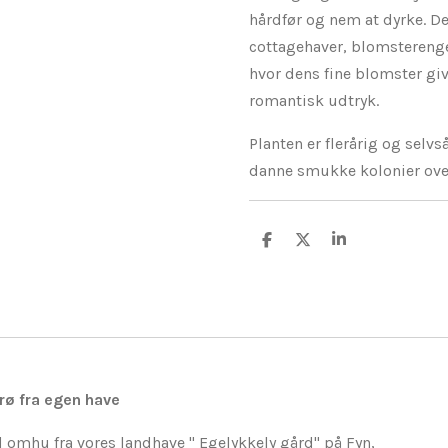
hårdfør og nem at dyrke. De
cottagehaver, blomsterenge
hvor dens fine blomster giv
romantisk udtryk.
Planten er flerårig og selvs
danne smukke kolonier over
D
D
D
e
e
e
l
l
l
e
rø fra egen have
d omhu fra vores landhave " Egelykkely gård" på Fyn,