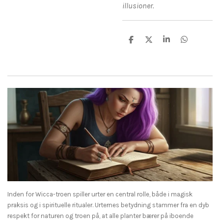
illusioner.
D
D
D
D
e
e
e
e
l
l
l
l
e
e
Inden for Wicca-troen spiller urter en central rolle, både i magisk
praksis og i spirituelle ritualer. Urternes betydning stammer fra en dyb
respekt for naturen og troen på, at alle planter bærer på iboende