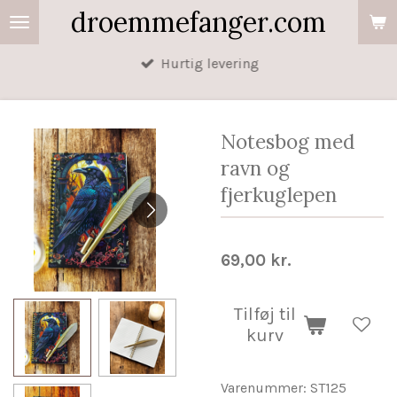
droemmefanger.com
Spring
til
Hurtig levering
hovedindhold
Notesbog med
ravn og
fjerkuglepen
69,00 kr.
Tilføj til
kurv
Varenummer:
ST125