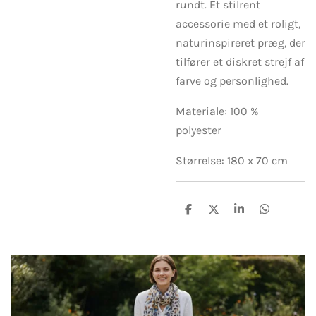
rundt. Et stilrent
accessorie med et roligt,
naturinspireret præg, der
tilfører et diskret strejf af
farve og personlighed.
Materiale: 100 %
polyester
Størrelse: 180 x 70 cm
D
D
D
D
e
e
e
e
l
l
l
l
e
e