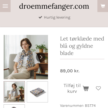
droemmefanger.com
Spring
til
Hurtig levering
hovedindhold
Let tørklæde med
blå og gyldne
blade
89,00 kr.
Tilføj til
kurv
Varenummer:
BST74