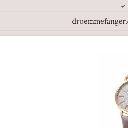
Spring
til
droemmefanger
hovedindhold