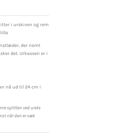
litter i urskiven og rem
illa
nstlæder, der nemt
ker det. Urkassen er i
n nå ud til 24 cm i
jerne splitten ved urets
ørst når den er væk