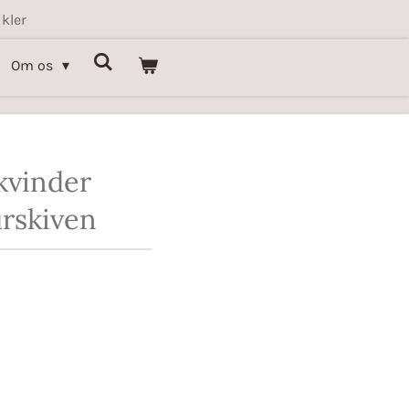
kler
Om os
 kvinder
urskiven