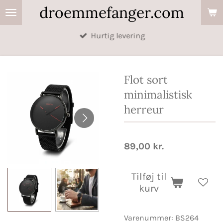
droemmefanger.com
Spring
til
Hurtig levering
hovedindhold
Flot sort
minimalistisk
herreur
89,00 kr.
Tilføj til
kurv
Varenummer:
BS264