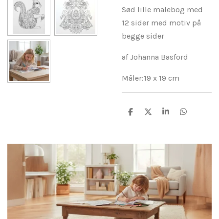
Sød lille malebog med
12 sider med motiv på
begge sider
af Johanna Basford
Måler:19 x 19 cm
D
D
D
D
e
e
e
e
l
l
l
l
e
e