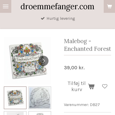
droemmefanger.com
Spring
til
Hurtig levering
hovedindhold
Malebog -
Enchanted Forest
39,00 kr.
Tilføj til
kurv
Varenummer:
DB27